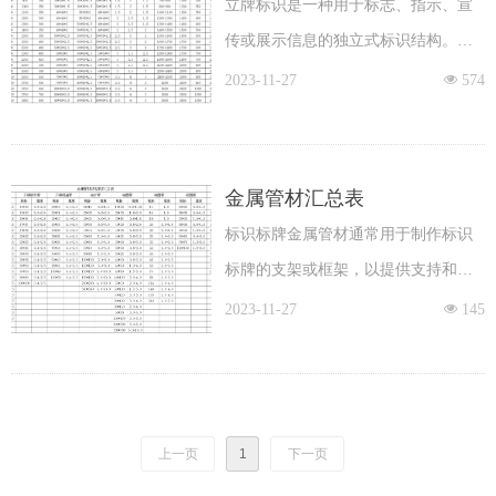
立牌标识是一种用于标志、指示、宣
传或展示信息的独立式标识结构。它
通常是立在地面上或其他平台上的垂
2023-11-27
넶
574
直标识，用于引导人们的注意、传达
信息、指示方向或标识特定地点。
金属管材汇总表
标识标牌金属管材通常用于制作标识
标牌的支架或框架，以提供支持和固
定标牌的结构。这些金属管材通常由
2023-11-27
넶
145
耐候性较好的金属材料制成，以确保
标识标牌在各种气候条件下都能保持
稳定和耐久。
上一页
1
下一页