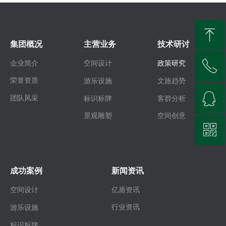
ꁸ
集团概况
主营业务
技术研讨
ꂅ
企业简介
空间设计
政策研究
回到顶部
荣誉资质
游乐设施
文旅趋势
ꁗ
18725638424
团队风采
标识标牌
客群分析
景观雕塑
空间创意
ꀥ
QQ客服
微信二维码
成功案例
新闻资讯
空间设计
亿盾资讯
行业资讯
游乐设施
标识标牌